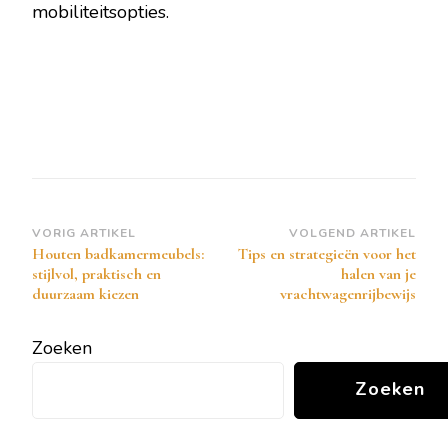
mobiliteitsopties.
Bericht
VORIG ARTIKEL
VOLGEND ARTIKEL
Houten badkamermeubels:
Tips en strategieën voor het
navigatie
stijlvol, praktisch en
halen van je
duurzaam kiezen
vrachtwagenrijbewijs
Zoeken
Zoeken