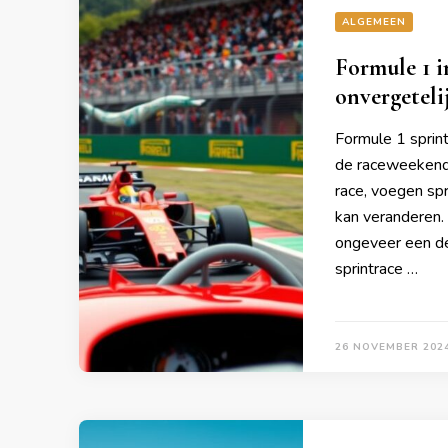
ALGEMEEN
Formule 1 in
onvergetel
Formule 1 sprin
de raceweekenden
race, voegen spr
kan veranderen.
ongeveer een der
sprintrace …
26 NOVEMBER 202