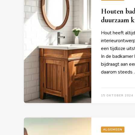
Houten badk
duurzaam k
Hout heeft altij
interieurontwerp
een tijdloze uit
In de badkamer k
bijdraagt aan e
daarom steeds 
15 OKTOBER 2024
ALGEMEEN