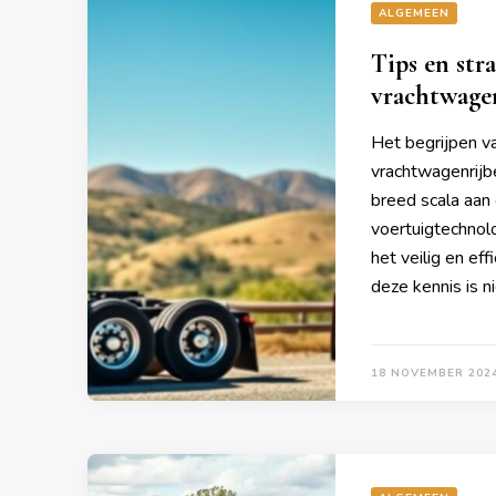
ALGEMEEN
Tips en str
vrachtwagen
Het begrijpen va
vrachtwagenrijb
breed scala aan
voertuigtechnolo
het veilig en ef
deze kennis is n
18 NOVEMBER 202