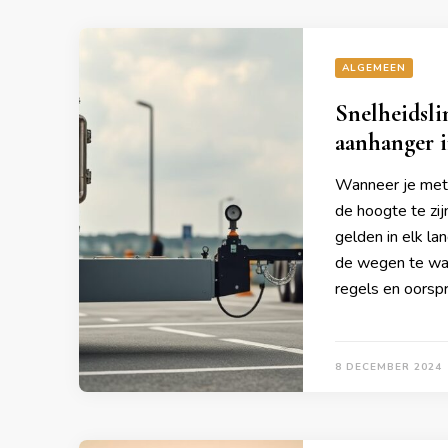
ALGEMEEN
Snelheidsli
aanhanger 
Wanneer je met 
de hoogte te zij
gelden in elk la
de wegen te waa
regels en oorsp
8 DECEMBER 2024