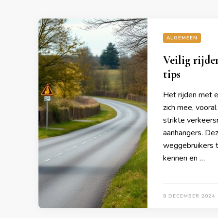
ALGEMEEN
Veilig rijd
tips
Het rijden met 
zich mee, vooral 
strikte verkeers
aanhangers. Deze
weggebruikers t
kennen en …
8 DECEMBER 2024