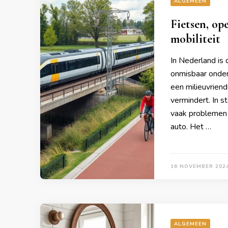
ALGEMEEN
Fietsen, op
mobiliteit
In Nederland is 
onmisbaar onderd
een milieuvriend
vermindert. In s
vaak problemen z
auto. Het …
16 NOVEMBER 202
ALGEMEEN