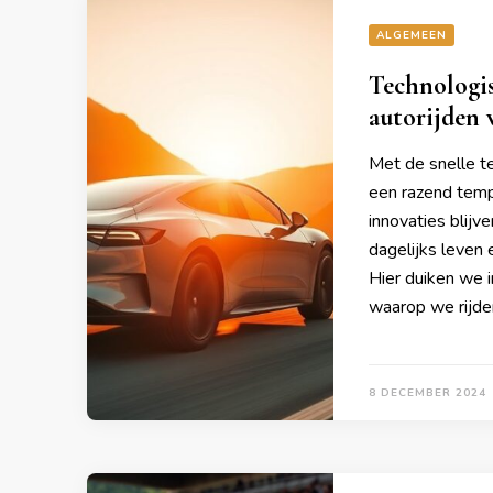
ALGEMEEN
Technologis
autorijden
Met de snelle te
een razend temp
innovaties blij
dagelijks leven
Hier duiken we i
waarop we rijde
8 DECEMBER 2024