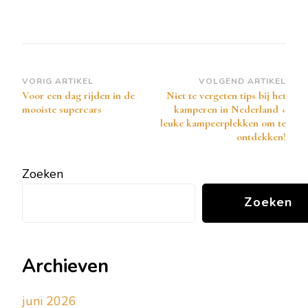
Bericht
VORIG ARTIKEL
VOLGEND ARTIKEL
Voor een dag rijden in de
Niet te vergeten tips bij het
navigatie
mooiste supercars
kamperen in Nederland +
leuke kampeerplekken om te
ontdekken!
Zoeken
Zoeken
Archieven
juni 2026