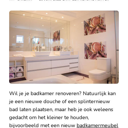
EEN
BADKAMER
MET
VERLICHTI
EEN
SIMPELE
MAAR
WONDERBA
EFFECTIEV
OPLOSSIN
Wil je je badkamer renoveren? Natuurlijk kan
je een nieuwe douche of een splinternieuw
bad laten plaatsen, maar heb je ook weleens
gedacht om het kleiner te houden,
bijvoorbeeld met een nieuw
badkamermeubel