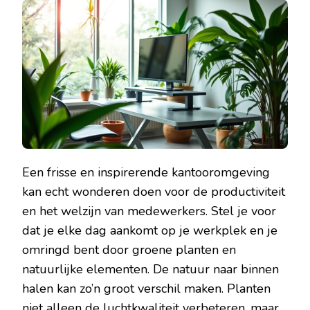
KANTOOR
PLANTEN
TECHNOL
EN
ERGONOM
MEUBILAI
Een frisse en inspirerende kantooromgeving
kan echt wonderen doen voor de productiviteit
en het welzijn van medewerkers. Stel je voor
dat je elke dag aankomt op je werkplek en je
omringd bent door groene planten en
natuurlijke elementen. De natuur naar binnen
halen kan zo’n groot verschil maken. Planten
niet alleen de luchtkwaliteit verbeteren, maar