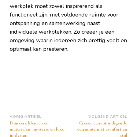
werkplek moet zowel inspirerend als
functioneel zijn, met voldoende ruimte voor
ontspanning en samenwerking naast
individuele werkplekken. Zo creëer je een
omgeving waarin iedereen zich prettig voelt en
optimaal kan presteren.
Bericht
VORIG ARTIKEL
VOLGEND ARTIKEL
Donkere kleuren en
Creëer een uitnodigende
navigatie
materialen: mysterie en luxe
eetruimte met comfort en
in design
stijl