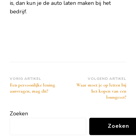
is, dan kun je de auto laten maken bij het
bedrijf.
Bericht
VORIG ARTIKEL
VOLGEND ARTIKEL
Een persoonlijke lening
Waar moet je op letten bij
navigatie
aanvragen, mag dit?
het kopen van een
loungeset?
Zoeken
Zoeken